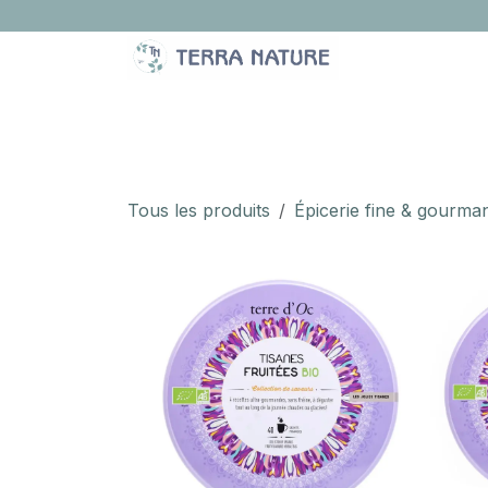
Se rendre au contenu
LA BOUTIQUE
IDÉES CADEAUX
À PROPOS
Tous les produits
Épicerie fine & gourma