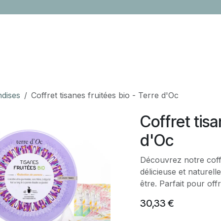
LOCATION
CONTACTEZ-NOUS
ÉVÈNEMENTS
CADEAUX ENTR
ndises
Coffret tisanes fruitées bio - Terre d'Oc
Coffret tisa
d'Oc
Découvrez notre coffr
délicieuse et naturel
être. Parfait pour offri
30,33
€