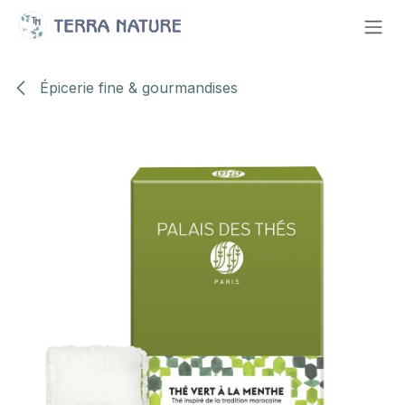
Se rendre au contenu
Épicerie fine & gourmandises