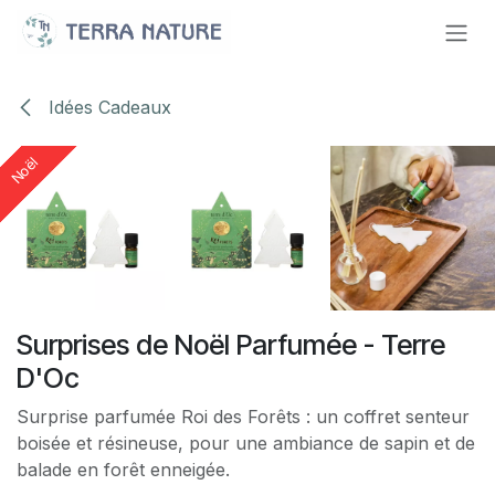
Se rendre au contenu
Idées‎ Cadeaux‎
Noël
Noël
Noël
Noël
Surprises de Noël Parfumée - Terre
D'Oc
Surprise parfumée Roi des Forêts : un coffret senteur
boisée et résineuse, pour une ambiance de sapin et de
balade en forêt enneigée.