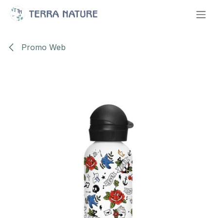
Se rendre au contenu
Promo Web