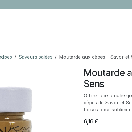
LOCATION
CONTACTEZ-NOUS
ÉVÈNEMENTS
CADEAUX ENTR
ndises
Saveurs salées
Moutarde aux cèpes - Savor et
Moutarde a
Sens
Offrez une touche go
cèpes de Savor et Se
boisés pour sublimer
6,16
€