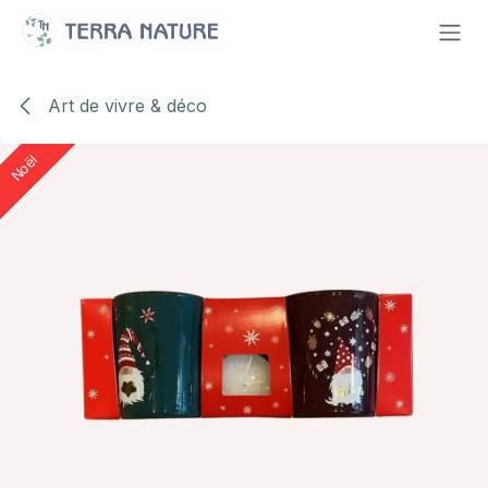
Se rendre au contenu
Art de vivre & déco
Noël
Noël